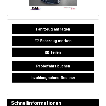
Service
Unfall- und
Fahrzeug anfragen
Lackservice
Fahrzeug merken
Großkunden
Teilen
/
Probefahrt buchen
Flottenkunden
Inzahlungnahme-Rechner
Connect
VW, Audi &
Schnellinformationen
Skoda