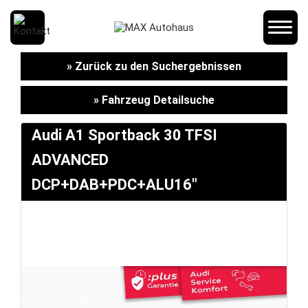
SCHNELLEINSTIEG
» Zurück zu den Suchergebnissen
» Fahrzeug Detailsuche
KONTAKT/ANFAHRT
Audi A1 Sportback 30 TFSI
ADVANCED
SERVICETERMIN
DCP+DAB+PDC+ALU16"
AKTIONEN
KARRIERE