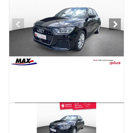
FAHRZEUGBESTAND
ZUBEHÖR
SHOP
Marken
Fahrzeuge
M.A.X. Sale
E-Mobilität