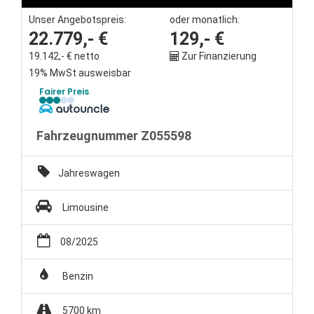
Unser Angebotspreis:
oder monatlich:
Unternehmen
22.779,- €
129,- €
19.142,- € netto
Zur Finanzierung
Wartung&Inspektion
19% MwSt ausweisbar
Fairer Preis
/
Garantieversicherung
Fahrzeugnummer Z055598
Kaufpreisschutz
Jahreswagen
/ KFZ-
Limousine
Versicherung
08/2025
Benzin
5700 km