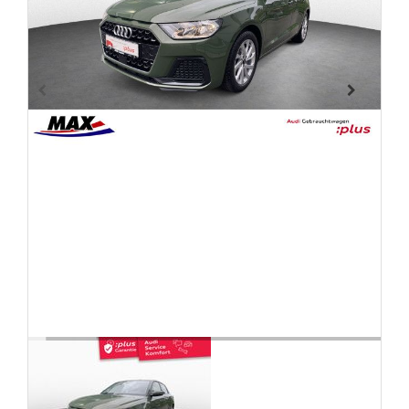
FAHRZEUGBESTAND
ZUBEHÖR
SHOP
Marken
Fahrzeuge
M.A.X. Sale
E-Mobilität