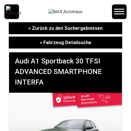
SCHNELLEINSTIEG
» Zurück zu den Suchergebnissen
» Fahrzeug Detailsuche
KONTAKT/ANFAHRT
Audi A1 Sportback 30 TFSI
ADVANCED SMARTPHONE
SERVICETERMIN
INTERFA
AKTIONEN
KARRIERE