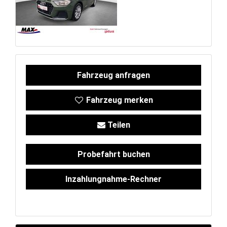
Service
Unfall- und
Lackservice
Fahrzeug anfragen
Großkunden
Fahrzeug merken
/
Teilen
Flottenkunden
Probefahrt buchen
Connect
Inzahlungnahme-Rechner
VW, Audi &
Skoda