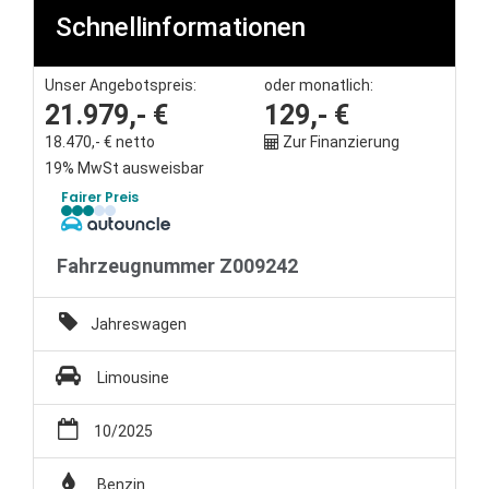
Schnellinformationen
Unternehmen
Unser Angebotspreis:
oder monatlich:
Wartung&Inspektion
21.979,- €
129,- €
18.470,- € netto
Zur Finanzierung
/
19% MwSt ausweisbar
Fairer Preis
Garantieversicherung
Kaufpreisschutz
Fahrzeugnummer Z009242
/ KFZ-
Jahreswagen
Versicherung
Limousine
10/2025
Benzin