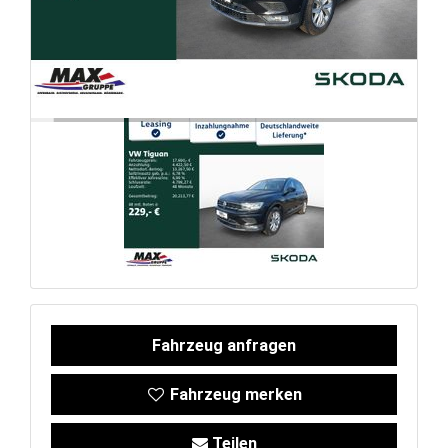
FAHRZEUGBESTAND
ZUBEHÖR
SHOP
Marken
Fahrzeuge
Fahrzeug anfragen
M.A.X. Sale
Fahrzeug merken
E-Mobilität
Teilen