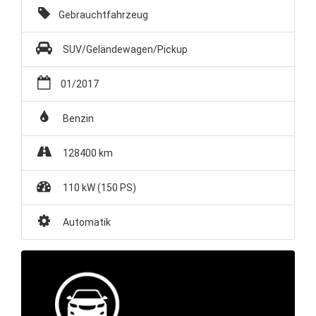
Gebrauchtfahrzeug
Unternehmen
SUV/Geländewagen/Pickup
Wartung&Inspektion
01/2017
/
Benzin
Garantieversicherung
128400 km
Kaufpreisschutz
110 kW (150 PS)
/ KFZ-
Automatik
Versicherung