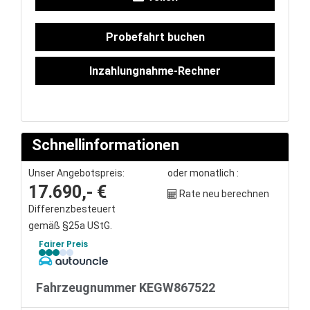
Service
Probefahrt buchen
Unfall- und
Inzahlungnahme-Rechner
Lackservice
Großkunden
Schnellinformationen
/
Unser Angebotspreis:
oder monatlich :
17.690,- €
Rate neu berechnen
Flottenkunden
Differenzbesteuert
gemäß §25a UStG.
Connect
Fairer Preis
VW, Audi &
Fahrzeugnummer KEGW867522
Skoda