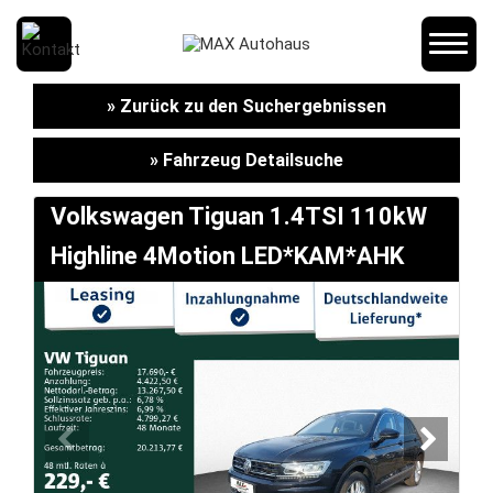
SCHNELLEINSTIEG
» Zurück zu den Suchergebnissen
» Fahrzeug Detailsuche
KONTAKT/ANFAHRT
Volkswagen Tiguan 1.4TSI 110kW
Highline 4Motion LED*KAM*AHK
SERVICETERMIN
AKTIONEN
KARRIERE