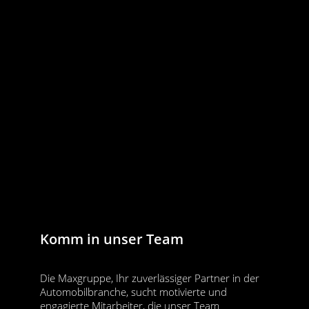
Weitere Services
Zu unseren Serviceleistungen
Komm in unser Team
Die Maxgruppe, Ihr zuverlässiger Partner in der
Automobilbranche, sucht motivierte und
engagierte Mitarbeiter, die unser Team