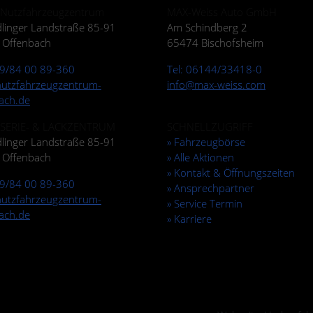
 Nutzfahrzeugzentrum
MAX-Weiss Auto GmbH
linger Landstraße 85-91
Am Schindberg 2
 Offenbach
65474 Bischofsheim
69/84 00 89-360
Tel: 06144/33418-0
utzfahrzeugzentrum-
info@max-weiss.com
ach.de
SERIE- & LACKZENTRUM
SCHNELLZUGRIFF
linger Landstraße 85-91
» Fahrzeugbörse
 Offenbach
» Alle Aktionen
» Kontakt & Öffnungszeiten
69/84 00 89-360
» Ansprechpartner
utzfahrzeugzentrum-
» Service Termin
ach.de
» Karriere