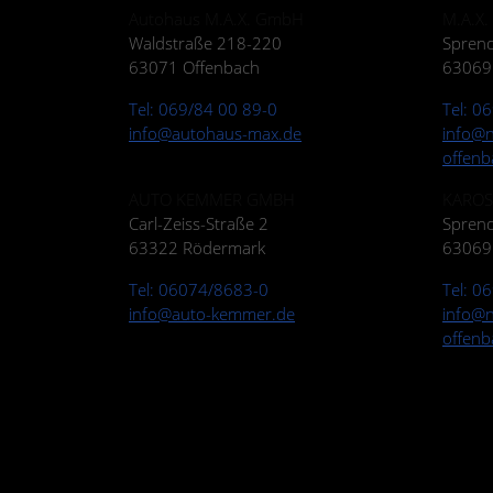
Autohaus M.A.X. GmbH
M.A.X.
Waldstraße 218-220
Sprend
63071 Offenbach
63069
Tel: 069/84 00 89-0
Tel: 0
info@autohaus-max.de
info@n
offenb
AUTO KEMMER GMBH
KAROS
Carl-Zeiss-Straße 2
Sprend
63322 Rödermark
63069
Tel: 06074/8683-0
Tel: 0
info@auto-kemmer.de
info@n
offenb