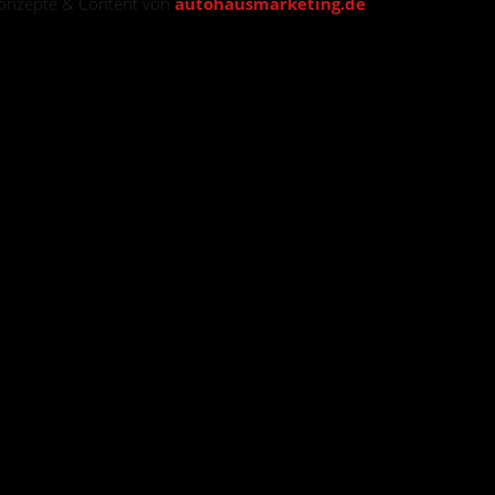
konzepte & Content von
autohausmarketing.de