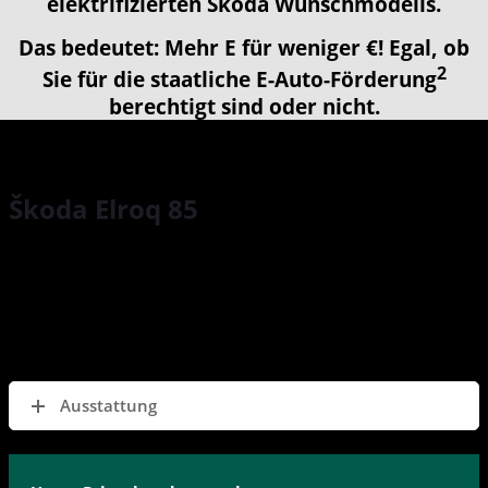
elektrifizierten Škoda Wunschmodells.
Das bedeutet: Mehr E für weniger €! Egal, ob
2
Sie für die staatliche E-Auto-Förderung
berechtigt sind oder nicht.
Škoda Elroq 85
82 kWh Batterie 210 kW 1-Gang-Automatik
Energieverbrauch (kombiniert): 15,2 – 16,4 kWh/100 km; CO₂-
Emissionen (kombiniert): 0 g/km; CO₂-Klasse: A.
Ausstattung