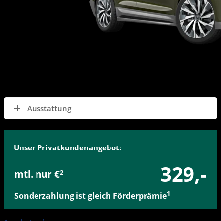
Energieverbrauch (kombiniert): 15,0 – 16,0 kWh/100 km; CO₂-
Emissionen (kombiniert): 0 g/km; CO₂-Klasse: A.
Ausstattung
Unser Privatkundenangebot:
329,-
mtl. nur €
2
1
Sonderzahlung ist gleich Förderprämie