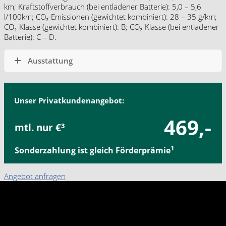
km; Kraftstoffverbrauch (bei entladener Batterie): 5,0 – 5,6
l/100km; CO₂-Emissionen (gewichtet kombiniert): 28 – 35 g/km;
CO₂-Klasse (gewichtet kombiniert): B; CO₂-Klasse (bei entladener
Batterie): C – D.
Ausstattung
Unser Privatkundenangebot:
469,-
mtl. nur €
3
1
Sonderzahlung ist gleich Förderprämie
Angebot anfragen