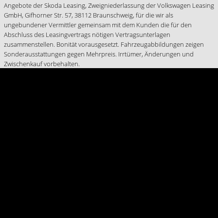
Angebote der Skoda Leasing, Zweigniederlassung der Volkswagen Leasing
GmbH, Gifhorner Str. 57, 38112 Braunschweig, für die wir als
ungebundener Vermittler gemeinsam mit dem Kunden die für den
Abschluss des Leasingvertrags nötigen Vertragsunterlagen
zusammenstellen. Bonität vorausgesetzt. Fahrzeugabbildungen zeigen
Sonderausstattungen gegen Mehrpreis. Irrtümer, Änderungen und
Zwischenkauf vorbehalten.
Autohaus M.A.X. GmbH
Waldstraße 218-220
63071 Offenbach
Tel: 069/84 00 89-0
info@autohaus-max.de
M.A.X. Nutzfahrzeugzentrum
Sprendlinger Landstraße 85-91