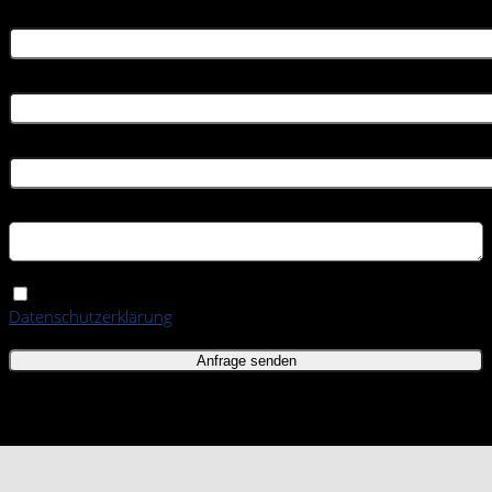
Name
*
E-Mail
*
Telefonnummer
*
Ihr Kommentar (optional)
Ich stimme der Verarbeitung meiner Daten gemäß der
Datenschutzerklärung
zu. *
* Pflichtfeld