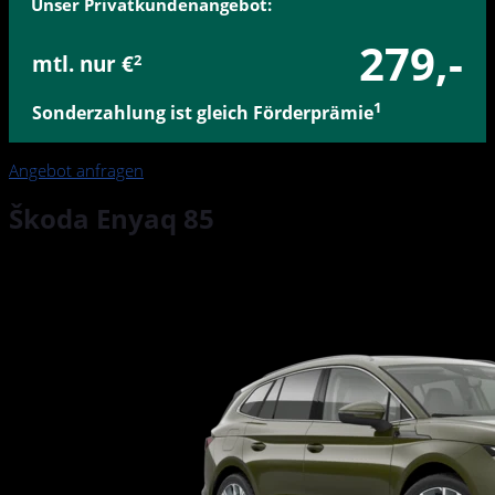
Unser Privatkundenangebot:
279,-
mtl. nur €
2
1
Sonderzahlung ist gleich Förderprämie
Angebot anfragen
Škoda Enyaq 85
82 kWh Batterie 210 kW 1-Gang-Automatik