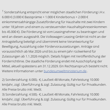
1
Sonderzahlung entspricht einer möglichen staatlichen Förderung i.H.v.
6.000 € (3.000 € Basisprämie + 1.000 € Kinderbonus + 2.000 €
einkommensabhängige Zusatzförderung für Haushalte mit zwei Kindern
unter 18 Jahren und einem zu versteuernden Haushaltsjahreseinkommen
bis 45.000 €). Die Förderung ist vom Leasingnehmer zu beantragen und
wird an diesen ausgezahlt. Die Volkswagen Leasing GmbH ist nicht an der
Antragstellung beteiligt und übernimmt keine Verantwortung für
Bewilligung, Auszahlung oder Fördervoraussetzungen. Anträge sind
voraussichtlich ab Mai 2026 und bis zu einem Jahr rückwirkend für
Zulassungen ab 1.1.2026 möglich. Details folgen mit Veröffentlichung der
Förderrichtlinie. Die staatliche Förderung endet mit Ausschöpfung der
Mittel, aktuell spätestens am 31.12.2029. Ein Rechtsanspruch besteht nicht.
Weitere Informationen unter
bundesumweltministerium.de
..
2) Sonderzahlung: 6.000,- €; Laufzeit 48 Monate, Fahrleistung 10.000
km/Jahr, zzgl. Überführung & zzgl. Zulassung; Gültig nur für Privatkunden.
Alle Preise brutto inkl. MwSt.
3) Sonderzahlung: 4.500,- €; Laufzeit 48 Monate, Fahrleistung 10.000
km/Jahr, zzgl. Überführung & zzgl. Zulassung; Gültig nur für Privatkunden.
Alle Preise brutto inkl. MwSt.