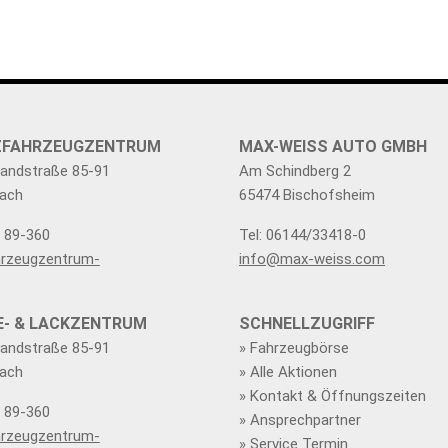
TZFAHRZEUGZENTRUM
MAX-WEISS AUTO GMBH
Landstraße 85-91
Am Schindberg 2
ach
65474 Bischofsheim
0 89-360
Tel: 06144/33418-0
rzeugzentrum-
info@max-weiss.com
E- & LACKZENTRUM
SCHNELLZUGRIFF
Landstraße 85-91
» Fahrzeugbörse
ach
» Alle Aktionen
» Kontakt & Öffnungszeiten
0 89-360
» Ansprechpartner
rzeugzentrum-
» Service Termin