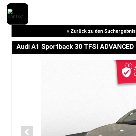
» Zurück zu den Suchergebni
Audi A1 Sportback 30 TFSI ADVANC
Marken
Fahrzeuge
M.A.X. Sale
E-Mobilität
Service