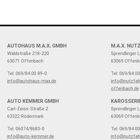
FAHRZEUGBESTAND
ZUBEHÖR
SHOP
AUTOHAUS M.A.X. GMBH
M.A.X. NU
Waldstraße 218-220
Sprendlinger 
63071 Offenbach
63069 Offenb
Tel: 069/84 00 89-0
Tel: 069/84 0
info@autohaus-max.de
info@nutzfah
offenbach.de
AUTO KEMMER GMBH
KAROSSERI
Carl-Zeiss-Straße 2
Sprendlinger 
63322 Rödermark
63069 Offenb
Tel: 06074/8683-0
Tel: 069/84 0
info@auto-kemmer.de
info@nutzfah