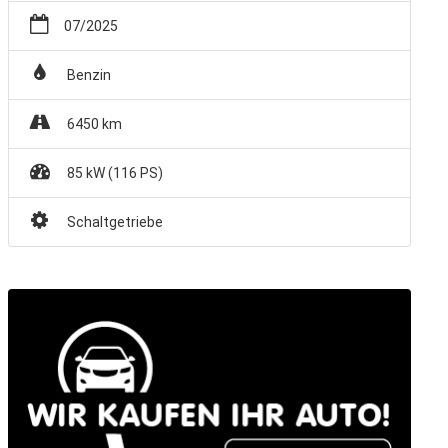
07/2025
Benzin
6450 km
85 kW (116 PS)
Schaltgetriebe