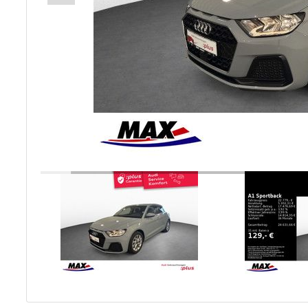
Unfall- und
Lackservice
Großkunden /
Flottenkunden
Connect VW,
Audi & Skoda
Unternehmen
Wartung&Inspektio
/
Garantieversicheru
Kaufpreisschutz
/ KFZ-