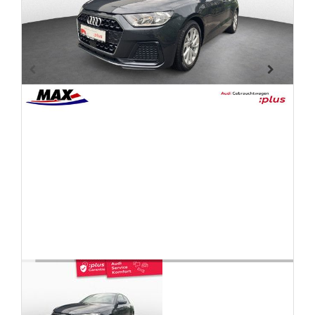
FAHRZEUGBESTAND
ZUBEHÖR
SHOP
Marken
Fahrzeuge
M.A.X. Sale
E-Mobilität