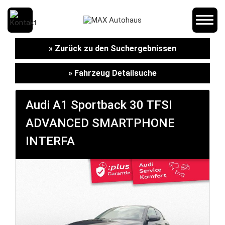
SCHNELLEINSTIEG
» Zurück zu den Suchergebnissen
» Fahrzeug Detailsuche
KONTAKT/ANFAHRT
Audi A1 Sportback 30 TFSI
ADVANCED SMARTPHONE
SERVICETERMIN
INTERFA
AKTIONEN
KARRIERE