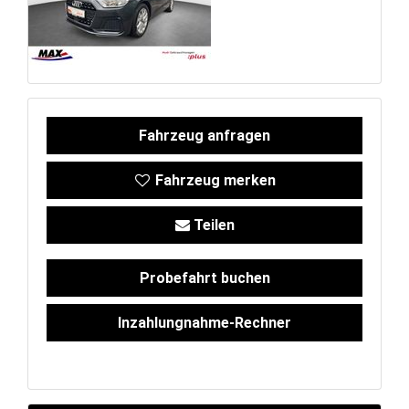
Service
Unfall- und
Lackservice
Fahrzeug anfragen
Großkunden
Fahrzeug merken
/
Teilen
Flottenkunden
Probefahrt buchen
Connect
Inzahlungnahme-Rechner
VW, Audi &
Skoda