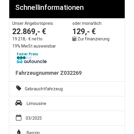
Schnellinformationen
Unternehmen
Unser Angebotspreis:
oder monatlich:
Wartung&Inspektion
22.869,- €
129,- €
19.218,- € netto
Zur Finanzierung
/
19% MwSt ausweisbar
Fairer Preis
Garantieversicherung
Kaufpreisschutz
Fahrzeugnummer Z032269
/ KFZ-
Gebrauchtfahrzeug
Versicherung
Limousine
03/2025
Benzin