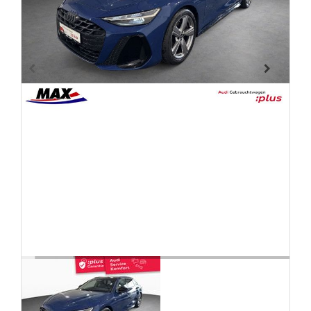
FAHRZEUGBESTAND
ZUBEHÖR
SHOP
Marken
Fahrzeuge
M.A.X. Sale
E-Mobilität