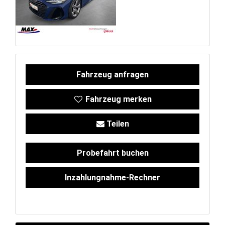
Service
Unfall- und
Lackservice
Fahrzeug anfragen
Großkunden
Fahrzeug merken
/
Teilen
Flottenkunden
Probefahrt buchen
Connect
Inzahlungnahme-Rechner
VW, Audi &
Skoda