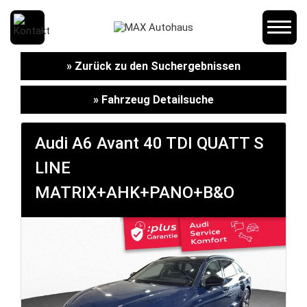
SCHNELLEINSTIEG
» Zurück zu den Suchergebnissen
» Fahrzeug Detailsuche
KONTAKT/ANFAHRT
Audi A6 Avant 40 TDI QUATT S
LINE
SERVICETERMIN
MATRIX+AHK+PANO+B&O
AKTIONEN
KARRIERE