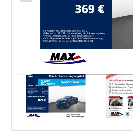
Unfall- und
Lackservice
Großkunden /
Flottenkunden
Connect VW,
Audi & Skoda
Unternehmen
Wartung&Inspektio
/
Garantieversicheru
Kaufpreisschutz
/ KFZ-