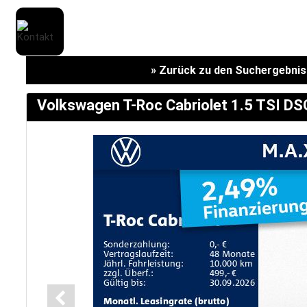
» Zurück zu den Suchergebni
Volkswagen T-Roc Cabriolet 1.5 TSI 
Marken
Fahrzeuge
M.A.X. Sale
E-Mobilität
Service