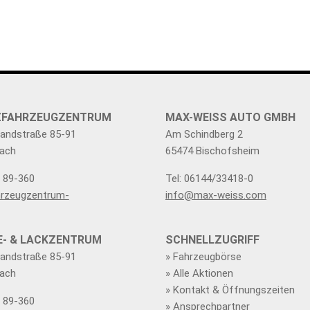
TZFAHRZEUGZENTRUM
MAX-WEISS AUTO GMBH
Landstraße 85-91
Am Schindberg 2
ach
65474 Bischofsheim
0 89-360
Tel: 06144/33418-0
rzeugzentrum-
info@max-weiss.com
E- & LACKZENTRUM
SCHNELLZUGRIFF
Landstraße 85-91
» Fahrzeugbörse
ach
» Alle Aktionen
» Kontakt & Öffnungszeiten
0 89-360
» Ansprechpartner