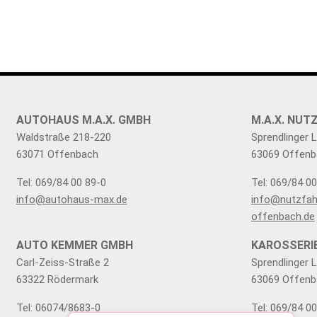
FAHRZEUGBESTAND
ZUBEHÖR
SHOP
AUTOHAUS M.A.X. GMBH
M.A.X. NU
Waldstraße 218-220
Sprendlinger 
63071 Offenbach
63069 Offenb
Tel: 069/84 00 89-0
Tel: 069/84 0
info@autohaus-max.de
info@nutzfah
offenbach.de
AUTO KEMMER GMBH
KAROSSERI
Carl-Zeiss-Straße 2
Sprendlinger 
63322 Rödermark
63069 Offenb
Tel: 06074/8683-0
Tel: 069/84 0