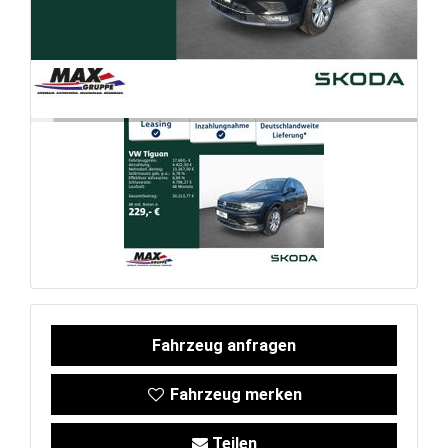
FAHRZEUGBESTAND
ZUBEHÖR
SHOP
Marken
Fahrzeuge
Fahrzeug anfragen
M.A.X. Sale
Fahrzeug merken
E-Mobilität
Teilen