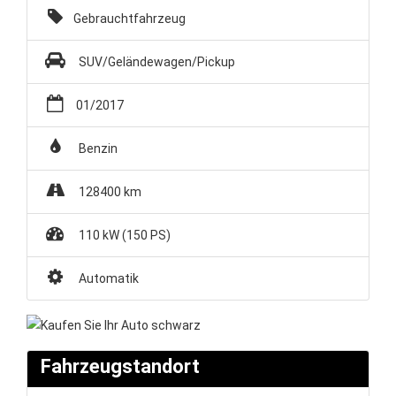
Gebrauchtfahrzeug
Unternehmen
SUV/Geländewagen/Pickup
Wartung&Inspektion
01/2017
/
Benzin
Garantieversicherung
128400 km
Kaufpreisschutz
110 kW (150 PS)
/ KFZ-
Automatik
Versicherung
Fahrzeugstandort