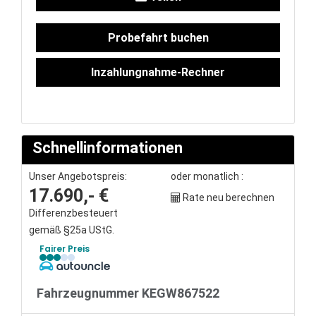
Service
Probefahrt buchen
Unfall- und
Inzahlungnahme-Rechner
Lackservice
Großkunden
Schnellinformationen
/
Unser Angebotspreis:
oder monatlich :
17.690,- €
Rate neu berechnen
Flottenkunden
Differenzbesteuert
gemäß §25a UStG.
Connect
Fairer Preis
VW, Audi &
Fahrzeugnummer KEGW867522
Skoda