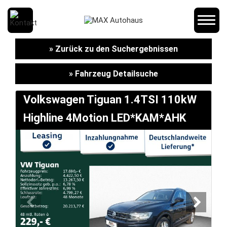
SCHNELLEINSTIEG
» Zurück zu den Suchergebnissen
» Fahrzeug Detailsuche
KONTAKT/ANFAHRT
Volkswagen Tiguan 1.4TSI 110kW
Highline 4Motion LED*KAM*AHK
SERVICETERMIN
AKTIONEN
KARRIERE