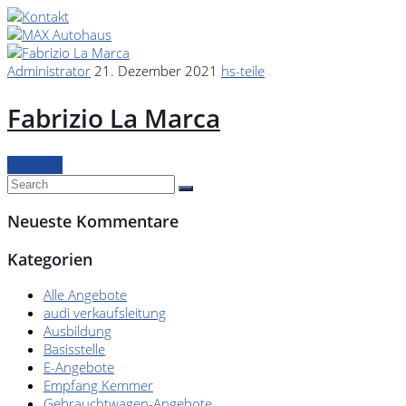
Marken
Administrator
21. Dezember 2021
hs-teile
Fahrzeuge
Fabrizio La Marca
M.A.X. Sale
Continue
E-Mobilität
Service
Neueste Kommentare
Kategorien
Unfall- und
Alle Angebote
Lackservice
audi verkaufsleitung
Ausbildung
Basisstelle
Großkunden
E-Angebote
Empfang Kemmer
/
Gebrauchtwagen-Angebote