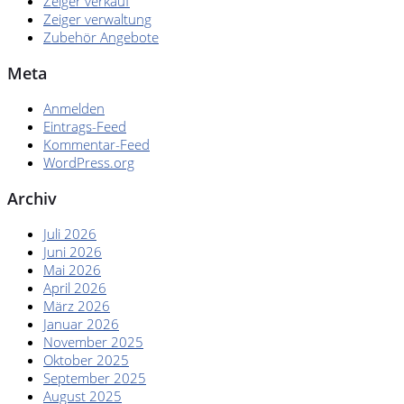
Zeiger verkauf
Zeiger verwaltung
Zubehör Angebote
Meta
KONTAKT/ANFAHRT
Anmelden
Eintrags-Feed
Kommentar-Feed
WordPress.org
SERVICETERMIN
Archiv
Juli 2026
Juni 2026
Mai 2026
AKTIONEN
April 2026
März 2026
Januar 2026
November 2025
Oktober 2025
September 2025
KARRIERE
August 2025