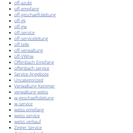
Kaufpreisschutz
off-azubi
off-empfang
off-geschaeftsleitung
/ KFZ-
off-gk
off-gw
Versicherung
off-service
off-serviceleitung
off-teile
off-verwaltung
off-VWnw
Offenbach Empfang
offenbach service
Service Angebote
Uncategorized
Verwaltung Kemmer
verwaltung weiss
w-geschaeftsleitung
w-service
weiss empfang
SCHNELLEINSTIEG
weiss service
weiss verkauf
Zeiger Service