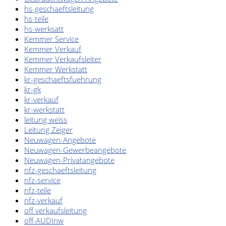
hs-geschaeftsleitung
hs-teile
Flottenkunden
hs-werksatt
Kemmer Service
Connect
Kemmer Verkauf
Kemmer Verkaufsleiter
Kemmer Werkstatt
VW, Audi &
kr-geschaeftsfuehrung
kr-gk
kr-verkauf
Skoda
kr-werkstatt
leitung weiss
Unternehmen
Leitung Zeiger
Neuwagen-Angebote
Neuwagen-Gewerbeangebote
Wartung&Inspektion
Neuwagen-Privatangebote
nfz-geschaeftsleitung
/
nfz-service
nfz-teile
nfz-verkauf
Garantieversicherung
off verkaufsleitung
off-AUDInw